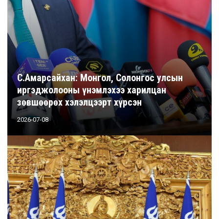
С.Амарсайхан: Монгол, Солонгос улсын
иргэджолооны үнэмлэхээ харилцан
зөвшөөрөх хэлэлцээрт хүрсэн
2026-07-08