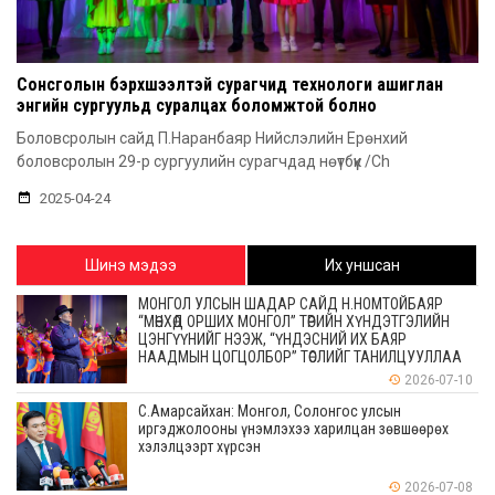
Сонсголын бэрхшээлтэй сурагчид технологи ашиглан
энгийн сургуульд суралцах боломжтой болно
Боловсролын сайд П.Наранбаяр Нийслэлийн Ерөнхий
боловсролын 29-р сургуулийн сурагчдад нөүтбүүк /Ch
2025-04-24
Шинэ мэдээ
Их уншсан
МОНГОЛ УЛСЫН ШАДАР САЙД Н.НОМТОЙБАЯР
“МӨНХӨД ОРШИХ МОНГОЛ” ТӨРИЙН ХҮНДЭТГЭЛИЙН
ЦЭНГҮҮНИЙГ НЭЭЖ, “ҮНДЭСНИЙ ИХ БАЯР
НААДМЫН ЦОГЦОЛБОР” ТӨСЛИЙГ ТАНИЛЦУУЛЛАА
2026-07-10
С.Амарсайхан: Монгол, Солонгос улсын
иргэджолооны үнэмлэхээ харилцан зөвшөөрөх
хэлэлцээрт хүрсэн
2026-07-08