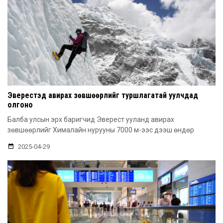
Эверестэд авирах зөвшөөрлийг туршлагатай уулчдад
олгоно
Балба улсын эрх баригчид Эверест ууланд авирах
зөвшөөрлийг Хималайн нурууны 7000 м-ээс дээш өндөр
2025-04-29