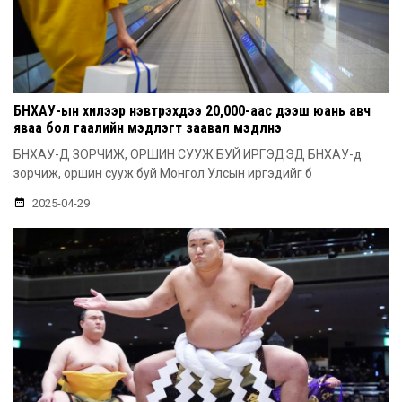
БНХАУ-ын хилээр нэвтрэхдээ 20,000-аас дээш юань авч
яваа бол гаалийн мэдүүлэгт заавал мэдүүлнэ
БНХАУ-Д ЗОРЧИЖ, ОРШИН СУУЖ БУЙ ИРГЭДЭД БНХАУ-д
зорчиж, оршин сууж буй Монгол Улсын иргэдийг б
2025-04-29