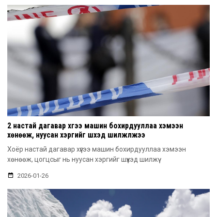
2 настай дагавар хүүгээ машин бохирдууллаа хэмээн
хөнөөж, нуусан хэргийг шүүхэд шилжүүлжээ
Хоёр настай дагавар хүүгээ машин бохирдууллаа хэмээн
хөнөөж, цогцсыг нь нуусан хэргийг шүүхэд шилжүү
2026-01-26