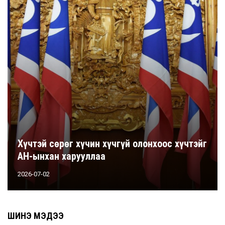
Хүчтэй сөрөг хүчин хүчгүй олонхоос хүчтэйг
АН-ынхан харууллаа
2026-07-02
ШИНЭ МЭДЭЭ