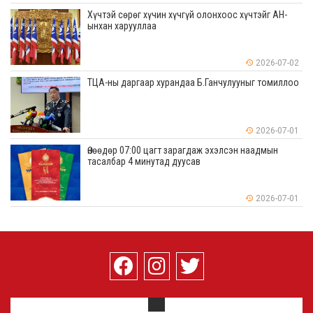
Хүчтэй сөрөг хүчин хүчгүй олонхоос хүчтэйг АН-
ынхан харууллаа
2026-07-02
ТЦА-ны даргаар хурандаа Б.Ганчулууныг томиллоо
2026-07-01
Өнөөдөр 07:00 цагт зарагдаж эхэлсэн наадмын
тасалбар 4 минутад дуусав
2026-07-01
О.Амгаланбаатар: Шинэ малчин гэр бүл бүрт 50 эм
ямаа олгодог болно
2026-07-01
Хамт архидан согтуурсан үедээ нэгнийхээ толгойн
тус газар нь заазуурджээ