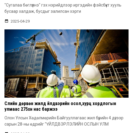
"Сугалаа бөглүүлнэ" гэх нэрийдлээр иргэдийн фэйсбүүкт хууль
бусаар халдаж, бусдыг залилсан хэрги
2025-04-29
Сүүлийн дөрвөн жилд үйлдвэрийн осол,хурц хордлогын
улмаас 275хүн нас баржээ
Олон Улсын Хөдөлмөрийн Байгууллагаас жил бүрийн 4 дүгээр
сарын 28-ны өдрийг “ҮЙЛДВЭРЛЭЛИЙН ОСЛЫН УЛМ