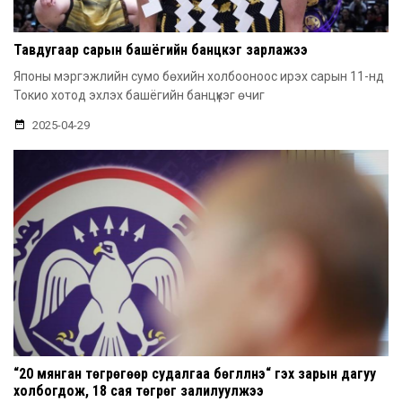
Тавдугаар сарын башёгийн банцүкэг зарлажээ
Японы мэргэжлийн сумо бөхийн холбооноос ирэх сарын 11-нд
Токио хотод эхлэх башёгийн банцүкэг өчиг
2025-04-29
“20 мянган төгрөгөөр судалгаа бөглүүлнэ“ гэх зарын дагуу
холбогдож, 18 сая төгрөг залилуулжээ