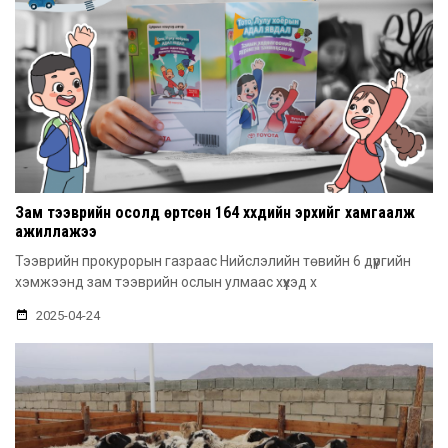
Зам тээврийн осолд өртсөн 164 хүүхдийн эрхийг хамгаалж
ажиллажээ
Тээврийн прокурорын газраас Нийслэлийн төвийн 6 дүүргийн
хэмжээнд зам тээврийн ослын улмаас хүүхэд х
2025-04-24