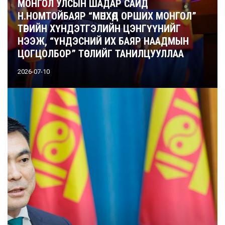
МОНГОЛ УЛСЫН ШАДАР САЙД
Н.НОМТОЙБАЯР “МӨНХӨД ОРШИХ МОНГОЛ”
ТӨРИЙН ХҮНДЭТГЭЛИЙН ЦЭНГҮҮНИЙГ
НЭЭЖ, “ҮНДЭСНИЙ ИХ БАЯР НААДМЫН
ЦОГЦОЛБОР” ТӨСЛИЙГ ТАНИЛЦУУЛЛАА
2026-07-10