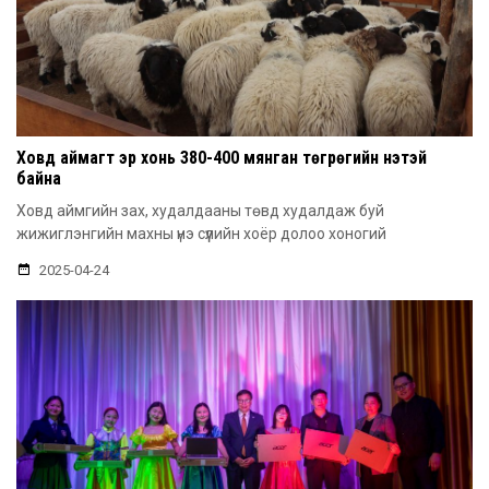
Ховд аймагт эр хонь 380-400 мянган төгрөгийн үнэтэй
байна
Ховд аймгийн зах, худалдааны төвд худалдаж буй
жижиглэнгийн махны үнэ сүүлийн хоёр долоо хоногий
2025-04-24