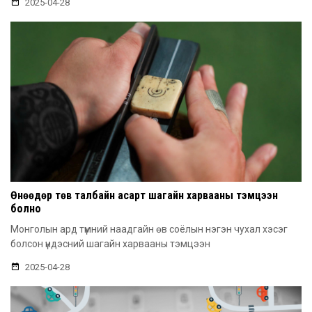
2025-04-28
Өнөөдөр төв талбайн асарт шагайн харвааны тэмцээн
болно
Монголын ард түмний наадгайн өв соёлын нэгэн чухал хэсэг
болсон үндэсний шагайн харвааны тэмцээн
2025-04-28