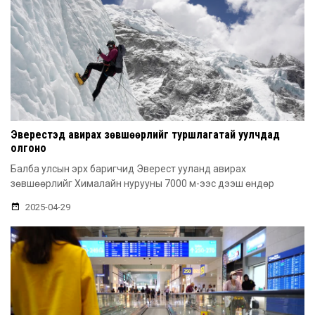
Эверестэд авирах зөвшөөрлийг туршлагатай уулчдад
олгоно
Балба улсын эрх баригчид Эверест ууланд авирах
зөвшөөрлийг Хималайн нурууны 7000 м-ээс дээш өндөр
2025-04-29