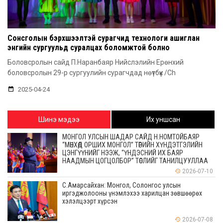
Сонсголын бэрхшээлтэй сурагчид технологи ашиглан
энгийн сургуульд суралцах боломжтой болно
Боловсролын сайд П.Наранбаяр Нийслэлийн Ерөнхий
боловсролын 29-р сургуулийн сурагчдад нөүтбүүк /Ch
2025-04-24
Шинэ мэдээ
Их уншсан
МОНГОЛ УЛСЫН ШАДАР САЙД Н.НОМТОЙБАЯР
“МӨНХӨД ОРШИХ МОНГОЛ” ТӨРИЙН ХҮНДЭТГЭЛИЙН
ЦЭНГҮҮНИЙГ НЭЭЖ, “ҮНДЭСНИЙ ИХ БАЯР
НААДМЫН ЦОГЦОЛБОР” ТӨСЛИЙГ ТАНИЛЦУУЛЛАА
2026-07-10
С.Амарсайхан: Монгол, Солонгос улсын
иргэджолооны үнэмлэхээ харилцан зөвшөөрөх
хэлэлцээрт хүрсэн
2026-07-08