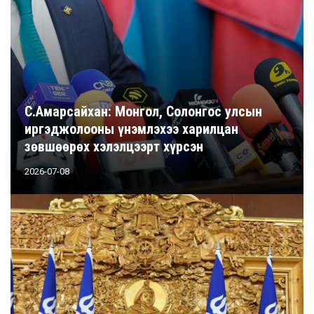
С.Амарсайхан: Монгол, Солонгос улсын
иргэджолооны үнэмлэхээ харилцан
зөвшөөрөх хэлэлцээрт хүрсэн
2026-07-08