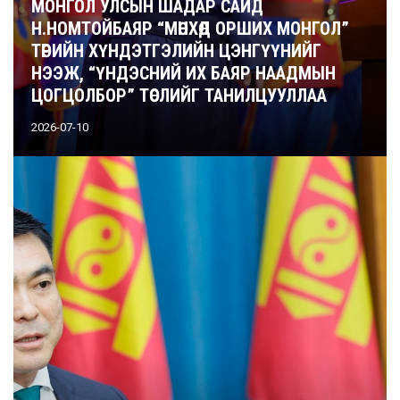
МОНГОЛ УЛСЫН ШАДАР САЙД
Н.НОМТОЙБАЯР “МӨНХӨД ОРШИХ МОНГОЛ”
ТӨРИЙН ХҮНДЭТГЭЛИЙН ЦЭНГҮҮНИЙГ
НЭЭЖ, “ҮНДЭСНИЙ ИХ БАЯР НААДМЫН
ЦОГЦОЛБОР” ТӨСЛИЙГ ТАНИЛЦУУЛЛАА
2026-07-10