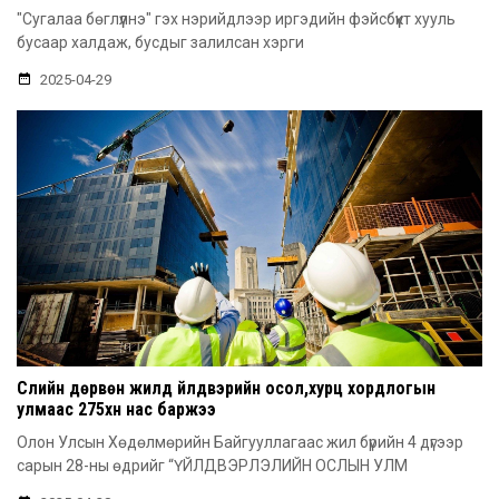
"Сугалаа бөглүүлнэ" гэх нэрийдлээр иргэдийн фэйсбүүкт хууль
бусаар халдаж, бусдыг залилсан хэрги
2025-04-29
Сүүлийн дөрвөн жилд үйлдвэрийн осол,хурц хордлогын
улмаас 275хүн нас баржээ
Олон Улсын Хөдөлмөрийн Байгууллагаас жил бүрийн 4 дүгээр
сарын 28-ны өдрийг “ҮЙЛДВЭРЛЭЛИЙН ОСЛЫН УЛМ