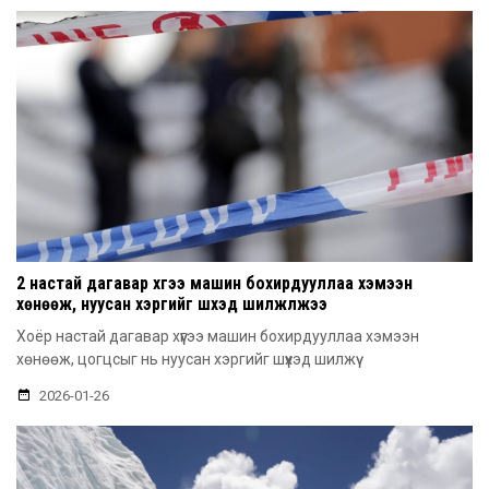
2 настай дагавар хүүгээ машин бохирдууллаа хэмээн
хөнөөж, нуусан хэргийг шүүхэд шилжүүлжээ
Хоёр настай дагавар хүүгээ машин бохирдууллаа хэмээн
хөнөөж, цогцсыг нь нуусан хэргийг шүүхэд шилжүү
2026-01-26