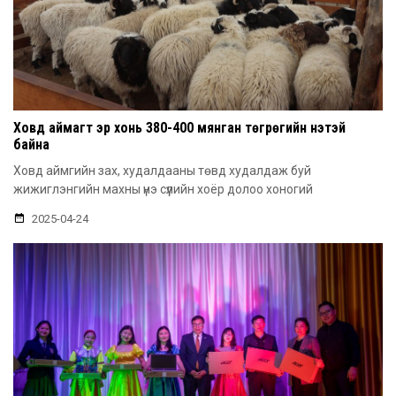
Ховд аймагт эр хонь 380-400 мянган төгрөгийн үнэтэй
байна
Ховд аймгийн зах, худалдааны төвд худалдаж буй
жижиглэнгийн махны үнэ сүүлийн хоёр долоо хоногий
2025-04-24