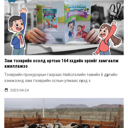
Зам тээврийн осолд өртсөн 164 хүүхдийн эрхийг хамгаалж
ажиллажээ
Тээврийн прокурорын газраас Нийслэлийн төвийн 6 дүүргийн
хэмжээнд зам тээврийн ослын улмаас хүүхэд х
2025-04-24