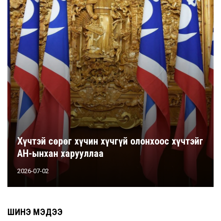
Хүчтэй сөрөг хүчин хүчгүй олонхоос хүчтэйг
АН-ынхан харууллаа
2026-07-02
ШИНЭ МЭДЭЭ