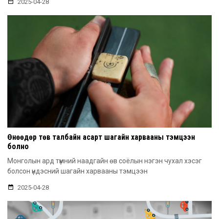
2025-04-28
Өнөөдөр төв талбайн асарт шагайн харвааны тэмцээн
болно
Монголын ард түмний наадгайн өв соёлын нэгэн чухал хэсэг
болсон үндэсний шагайн харвааны тэмцээн
2025-04-28