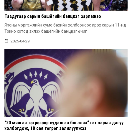
Тавдугаар сарын башёгийн банцүкэг зарлажээ
Японы мэргэжлийн сумо бөхийн холбооноос ирэх сарын 11-нд
Токио хотод эхлэх башёгийн банцүкэг өчиг
2025-04-29
“20 мянган төгрөгөөр судалгаа бөглүүлнэ“ гэх зарын дагуу
холбогдож, 18 сая төгрөг залилуулжээ