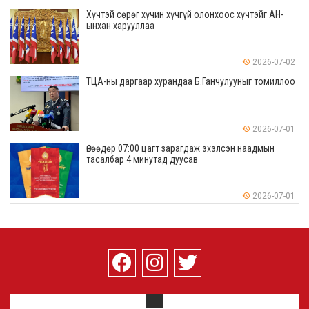
Хүчтэй сөрөг хүчин хүчгүй олонхоос хүчтэйг АН-
ынхан харууллаа
2026-07-02
ТЦА-ны даргаар хурандаа Б.Ганчулууныг томиллоо
2026-07-01
Өнөөдөр 07:00 цагт зарагдаж эхэлсэн наадмын
тасалбар 4 минутад дуусав
2026-07-01
О.Амгаланбаатар: Шинэ малчин гэр бүл бүрт 50 эм
ямаа олгодог болно
2026-07-01
Хамт архидан согтуурсан үедээ нэгнийхээ толгойн
тус газар нь заазуурджээ