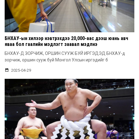
БНХАУ-ын хилээр нэвтрэхдээ 20,000-аас дээш юань авч
яваа бол гаалийн мэдүүлэгт заавал мэдүүлнэ
БНХАУ-Д ЗОРЧИЖ, ОРШИН СУУЖ БУЙ ИРГЭДЭД БНХАУ-д
зорчиж, оршин сууж буй Монгол Улсын иргэдийг б
2025-04-29