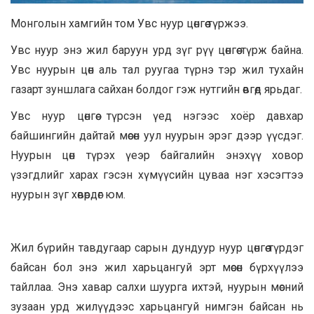
Монголын хамгийн том Увс нуур цөнгөө түржээ.
Увс нуур энэ жил баруун урд зүг рүү цөнгөө түрж байна.
Увс нуурын цөн аль тал руугаа түрнэ тэр жил тухайн
газарт зуншлага сайхан болдог гэж нутгийн өвгөд ярьдаг.
Увс нуур цөнгөө түрсэн үед нэгээс хоёр давхар
байшингийн дайтай мөсөн уул нуурын эрэг дээр үүсдэг.
Нуурын цөн түрэх үеэр байгалийн энэхүү ховор
үзэгдлийг харах гэсэн хүмүүсийн цуваа нэг хэсэгтээ
нуурын зүг хөвөрдөг юм.
Жил бүрийн тавдугаар сарын дундуур нуур цөнгөө түрдэг
байсан бол энэ жил харьцангуй эрт мөсөн бүрхүүлээ
тайллаа. Энэ хавар салхи шуурга ихтэй, нуурын мөсний
зузаан урд жилүүдээс харьцангуй нимгэн байсан нь