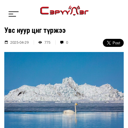
Увс нуур цөнгөө түржээ
2025-04-29
775
0