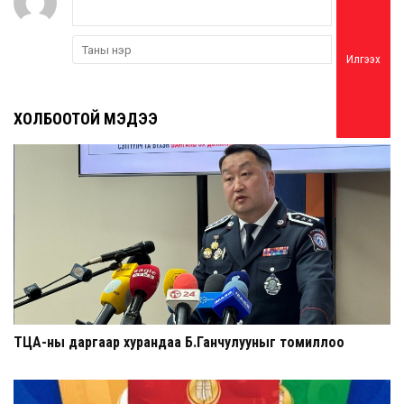
Илгээх
ХОЛБООТОЙ МЭДЭЭ
ТЦА-ны даргаар хурандаа Б.Ганчулууныг томиллоо