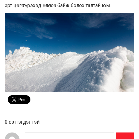
эрт цөнгөө түрэхэд нөлөөлсөн байж болох талтай юм.
0 cэтгэгдэлтэй