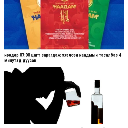
Өнөөдөр 07:00 цагт зарагдаж эхэлсэн наадмын тасалбар 4
минутад дуусав