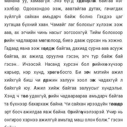
манана уу, хамаагүй. Энэ бүгд хөдөлмөрлөж байгаа нэг
хэлбэр. Одоохондоо ээж, аавтайгаа дутах, гачигдах
зүйлгүй сайхан амьдарч байж болно. Гэхдээ цаг
хугацаа бүхний хаан. Чамайг лаг болохыг хүлээж ээж
аав, ах эгчийн чинь насыг зогсоохгүй. Тийм болохоор
өөрийн чадлаараа мөнгө олоод, биеэ дааж сурсан нь хожно.
Гадаад явна ээж хөөцөлдөж байгаа, дахиад сурна аав асууж
байгаа, ах ажилд оруулна гэсэн, эгч түр байж бай
гэсэн… Ичээсэй. Насанд хүрсэн бол өөрийнхөө хүчээр
карьер, нэр хүнд, хөрөнгөө босго. Би зөөгч мэтийн ажил
хийхгүй биш чи өдөржин халуун хоол зөөж чадахгүй л
байхгүй юу. Ажил хийж байгаа залуусыг хүндэлье.
Хэнд ч төвөг удахгүй, өөрийн чадвараараа амьдарч байгаа
та бүхнээр бахархаж байна. Чи сайхан ирээдүйн төлөө өнөөдөр
эрт босч ажилдаа явж байна. Өөрийгөө үнэлээрэй. Учир нь
онгироо хэрнээ ажилгүй амьтад маш олон болж.” гэсэн