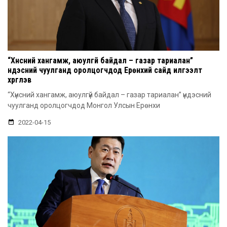
“Хүнсний хангамж, аюулгүй байдал – газар тариалан”
үндэсний чуулганд оролцогчдод Ерөнхий сайд илгээлт
хүргүүлэв
“Хүнсний хангамж, аюулгүй байдал – газар тариалан” үндэсний
чуулганд оролцогчдод Монгол Улсын Ерөнхи
2022-04-15