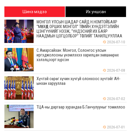
Шинэ мэдээ
Их уншсан
МОНГОЛ УЛСЫН ШАДАР САЙД Н.НОМТОЙБАЯР
“МӨНХӨД ОРШИХ МОНГОЛ” ТӨРИЙН ХҮНДЭТГЭЛИЙН
ЦЭНГҮҮНИЙГ НЭЭЖ, “ҮНДЭСНИЙ ИХ БАЯР
НААДМЫН ЦОГЦОЛБОР” ТӨСЛИЙГ ТАНИЛЦУУЛЛАА
2026-07-10
С.Амарсайхан: Монгол, Солонгос улсын
иргэджолооны үнэмлэхээ харилцан зөвшөөрөх
хэлэлцээрт хүрсэн
2026-07-08
Хүчтэй сөрөг хүчин хүчгүй олонхоос хүчтэйг АН-
ынхан харууллаа
2026-07-02
ТЦА-ны даргаар хурандаа Б.Ганчулууныг томиллоо
2026-07-01