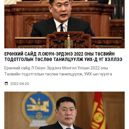
ЕРӨНХИЙ САЙД Л.ОЮУН-ЭРДЭНЭ 2022 ОНЫ ТӨСВИЙН
ТОДОТГОЛЫН ТӨСЛӨӨ ТАНИЛЦУУЛЖ УИХ-Д ҮГ ХЭЛЛЭЭ
Ерөнхий сайд Л.Оюун-Эрдэнэ Монгол Улсын 2022 оны
Төсвийн тодотголын төслөө танилцуулж, УИХ-ын чуулга
2022-04-20