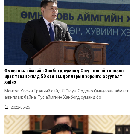
Өмнөговь аймгийн Ханбогд суманд Оюу Толгой төслөөс
ирэх таван жилд 50 сая ам.долларын хөрөнгө оруулалт
хийнэ
Монгол Улсын Ерөнхий сайд Л.Оюун-Эрдэнэ Өмнөговь аймагт
ажиллаж байна. Тус аймгийн Ханбогд суманд бо
2022-05-26