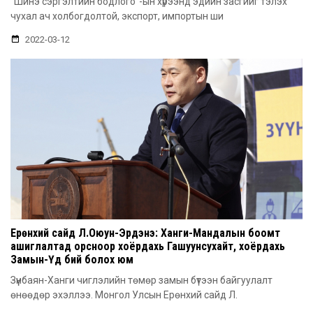
“Шинэ сэргэлтийн бодлого”-ын хүрээнд эдийн засгийг тэлэх
чухал ач холбогдолтой, экспорт, импортын ши
2022-03-12
Ерөнхий сайд Л.Оюун-Эрдэнэ: Ханги-Мандалын боомт
ашиглалтад орсноор хоёрдахь Гашуунсухайт, хоёрдахь
Замын-Үүд бий болох юм
Зүүнбаян-Ханги чиглэлийн төмөр замын бүтээн байгуулалт
өнөөдөр эхэллээ. Монгол Улсын Ерөнхий сайд Л.