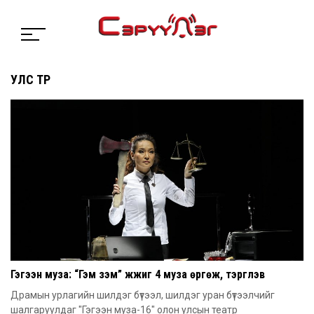
УЛС ТӨР
Гэгээн муза: “Гэм зэм” жүжиг 4 муза өргөж, тэргүүлэв
Драмын урлагийн шилдэг бүтээл, шилдэг уран бүтээлчийг
шалгаруулдаг "Гэгээн муза-16" олон улсын театр