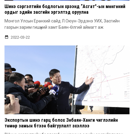
Шинэ сэргэлтийн бодлогын хүрээнд “Асгат”-ын мөнгөний
ордыг эдийн засгийн эргэлтэд оруулна
Монгол Улсын Ерөнхий сайд Л.Оюун-Эрдэнэ УИХ, Засгийн
газрын зарим гишүүний хамт Баян-Өлгий аймагт аж
2022-03-22
Экспортын шинэ гарц болох Зүүнбаян-Ханги чиглэлийн
төмөр замын бүтээн байгуулалт эхэллээ