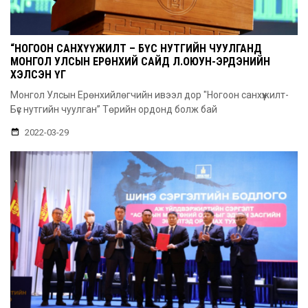
“НОГООН САНХҮҮЖИЛТ – БҮС НУТГИЙН ЧУУЛГАНД
МОНГОЛ УЛСЫН ЕРӨНХИЙ САЙД Л.ОЮУН-ЭРДЭНИЙН
ХЭЛСЭН ҮГ
Монгол Улсын Ерөнхийлөгчийн ивээл дор "Ногоон санхүүжилт-
Бүс нутгийн чуулган” Төрийн ордонд болж бай
2022-03-29