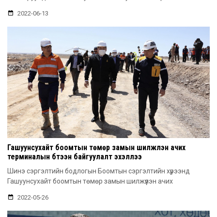
2022-06-13
Гашуунсухайт боомтын төмөр замын шилжүүлэн ачих
терминалын бүтээн байгуулалт эхэллээ
Шинэ сэргэлтийн бодлогын Боомтын сэргэлтийн хүрээнд
Гашуунсухайт боомтын төмөр замын шилжүүлэн ачих
2022-05-26